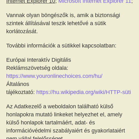
Internet Explorer 10
;
Microsoft Internet Explorer 11
;
Vannak olyan böngészők is, amik a biztonsági
szintek állításával teszik lehetővé a sütik
korlátozását.
További információk a sütikkel kapcsolatban:
Európai Interaktív Digitális
Reklámszövetség oldala:
https://www.youronlinechoices.com/hu/
Általános
tájékoztató:
https://hu.wikipedia.org/wiki/HTTP-süti
Az Adatkezelő a weboldalon található külső
honlapokra mutató linkeket helyezhet el, amely
külső honlapok tartalmáért, adat- és
információvédelmi szabályaiért és gyakorlataiért
nem vállal felelősséget.