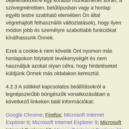
bejelentkezett-e egy korábbi munkamenet során, a
szövegméretben, betűtípusban vagy a honlap
egyéb testre szabható elemében Ön által
végrehajtott felhasználói változtatások), hogy ilyen
módon jobb és személyre szabottabb funkciókat
kínálhassunk Önnek.
Ezek a cookie-k nem követik Önt nyomon más
honlapokon folytatott tevékenységét és nem
használjuk azokat olyan célra, hogy hirdetéseket
küldjünk Önnek más oldalakon keresztül.
4.2.3 A sütikkel kapcsolatos beállításokról a
legnépszerűbb böngészők vonatkozásában a
következő linkeken talál információkat:
Google Chrome
;
Firefox
;
Microsoft Internet
Explorer 8
;
Microsoft Internet Explorer 9
;
Microsoft