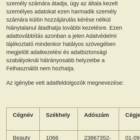
személy számára átadja, úgy az általa kezelt
személyes adatokat ezen harmadik személy
számára külön hozzájárulás kérése nélkül
hiánytalanul átadhatja további kezelésre. Ezen
adattovábbítás azonban a jelen Adatvédelmi
tájékoztató mindenkor hatályos szövegében
megjelölt adatkezelési és adatbiztonsági
szabályoknál hátrányosabb helyzetbe a
Felhasználót nem hozhatja.
Az igénybe vett adatfeldolgozók megnevezése:
Cégnév
Székhely
Adószám
Cégj
Beauty
1066
23867352-
01-09