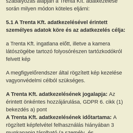
szabályozás alapján a Trenta Kft. adatkezelése
során milyen módon köteles eljárni:
5.1 A Trenta Kft. adatkezelésével érintett
személyes adatok köre és az adatkezelés célja:
a Trenta Kft. ingatlana előtt, illetve a kamera
látószögébe tartozó folyosórészen tartózkodókról
felvett kép
A megfigyelőrendszer által rögzített kép kezelése
vagyonvédelmi célból szükséges.
A Trenta Kft. adatkezelésének jogalapja:
Az
érintett önkéntes hozzájárulása, GDPR 6. cikk (1)
bekezdés a) pont
A Trenta Kft. adatkezelésének időtartama:
A
rögzített képfelvétel felhasználás hiányában 3
munkanapig tárolható (a személy- és