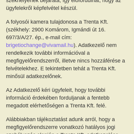
székhelyének bejárata, így előfordulhat, hogy az
ügyfelekről képfelvétel készül.
A folyosói kamera tulajdonosa a Trenta Kft.
(székhely: 2900 Komárom, Igmándi út 16.
697/3/A/27. ép., e-mail cím:
brigetiochange@vivamail.hu
). Adatkezelő nem
rendelkezik további információval a
megfigyelőrendszerről, illetve nincs hozzáférése a
felvételekhez. E tekintetben tehát a Trenta Kft.
minősül adatkezelőnek.
Az Adatkezelő kéri ügyfeleit, hogy további
információ érdekében forduljanak a fentebb
megadott elérhetőségen a Trenta Kft. felé.
Alábbiakban tájékoztatást adunk arról, hogy a
megfigyelőrendszerre vonatkozó hatályos jogi