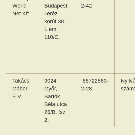
World
Budapest,
2-42
Net Kft.
Teréz
körút 38.
I. em.
110/C.
Takács
9024
66722560-
Nyilvá
Gábor
Győr,
2-28
szám
E.V.
Bartók
Béla utca
26/B. fsz
2.