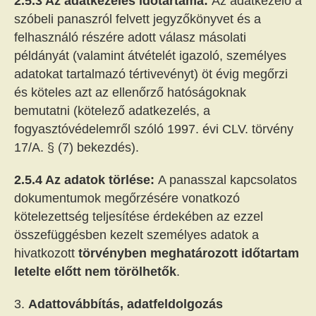
2.5.3 Az adatkezelés időtartama:
Az adatkezelő a
szóbeli panaszról felvett jegyzőkönyvet és a
felhasználó részére adott válasz másolati
példányát (valamint átvételét igazoló, személyes
adatokat tartalmazó tértivevényt) öt évig megőrzi
és köteles azt az ellenőrző hatóságoknak
bemutatni (kötelező adatkezelés, a
fogyasztóvédelemről szóló 1997. évi CLV. törvény
17/A. § (7) bekezdés).
2.5.4 Az adatok törlése:
A panasszal kapcsolatos
dokumentumok megőrzésére vonatkozó
kötelezettség teljesítése érdekében az ezzel
összefüggésben kezelt személyes adatok a
hivatkozott
törvényben meghatározott időtartam
letelte előtt nem törölhetők
.
Adattovábbítás, adatfeldolgozás