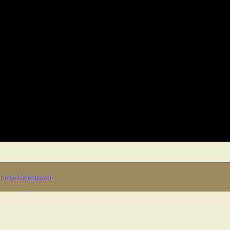
z
be kell jelentkezni
.