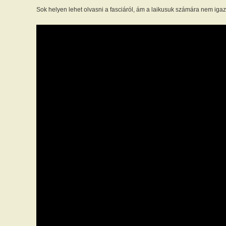
Sok helyen lehet olvasni a fasciáról, ám a laikusuk számára nem iga