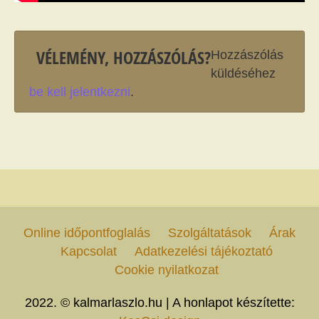
VÉLEMÉNY, HOZZÁSZÓLÁS?
Hozzászólás
küldéséhez
be kell jelentkezni
.
Online időpontfoglalás
Szolgáltatások
Árak
Kapcsolat
Adatkezelési tájékoztató
Cookie nyilatkozat
2022. © kalmarlaszlo.hu | A honlapot készítette: