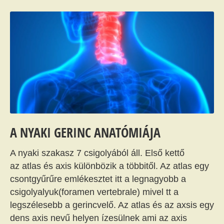
A NYAKI GERINC ANATÓMIÁJA
A nyaki szakasz 7 csigolyából áll. Első kettő
az atlas és axis különbözik a többitől. Az atlas egy
csontgyűrűre emlékesztet itt a legnagyobb a
csigolyalyuk(foramen vertebrale) mivel tt a
legszélesebb a gerincvelő. Az atlas és az axsis egy
dens axis nevű helyen ízesülnek ami az axis